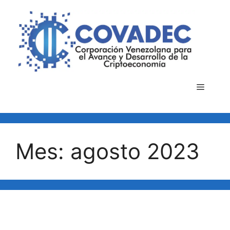
Saltar
al
contenido
Menú
Mes:
agosto 2023
La Criptoeconomía y